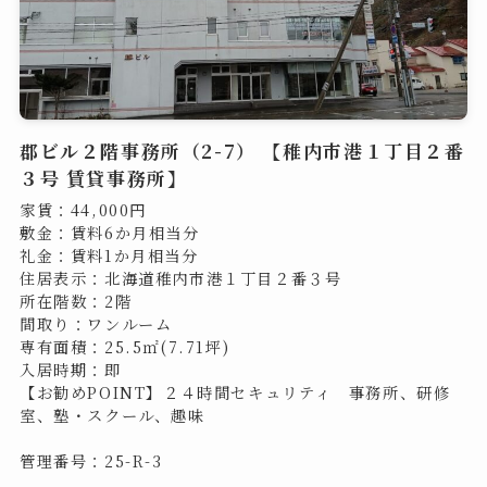
郡ビル２階事務所（2-7） 【稚内市港１丁目２番
３号 賃貸事務所】
家賃：44,000円
敷金：賃料6か月相当分
礼金：賃料1か月相当分
住居表示：北海道稚内市港１丁目２番３号
所在階数：2階
間取り：ワンルーム
専有面積：25.5㎡(7.71坪)
入居時期：即
【お勧めPOINT】２４時間セキュリティ 事務所、研修
室、塾・スクール、趣味
管理番号：25-R-3