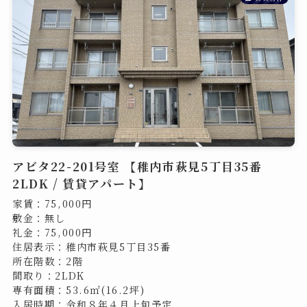
アビタ22-201号室 【稚内市萩見5丁目35番
2LDK / 賃貸アパート】
家賃：75,000円
敷金：無し
礼金：75,000円
住居表示：稚内市萩見5丁目35番
所在階数：2階
間取り：2LDK
専有面積：53.6㎡(16.2坪)
入居時期：令和８年４月上旬予定